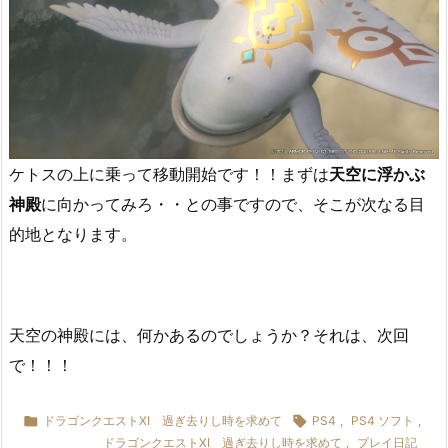
ケトスの上に乗って移動開始です！！まずは
天空に浮かぶ
神殿
に向かってみろ・・との事ですので、そこが次なる目
的地となります。
天空の神殿には、何かあるのでしょうか？それは、次回
で！！！

ドラゴンクエストXI 過ぎ去りし時を求めて

PS4
,
PS4 ソフト
,
ドラゴンクエストXI 過ぎ去りし時を求めて
,
プレイ日記