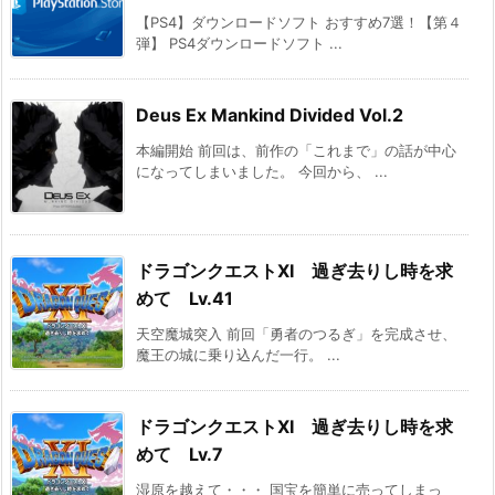
【PS4】ダウンロードソフト おすすめ7選！【第４
弾】 PS4ダウンロードソフト ...
Deus Ex Mankind Divided Vol.2
本編開始 前回は、前作の「これまで」の話が中心
になってしまいました。 今回から、 ...
ドラゴンクエストXI 過ぎ去りし時を求
めて Lv.41
天空魔城突入 前回「勇者のつるぎ」を完成させ、
魔王の城に乗り込んだ一行。 ...
ドラゴンクエストXI 過ぎ去りし時を求
めて Lv.7
湿原を越えて・・・ 国宝を簡単に売ってしまっ