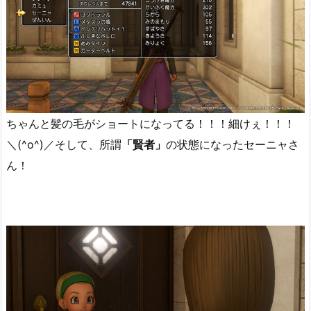
ちゃんと髪の毛がショートになってる！！！細けぇ！！！
＼(^o^)／そして、所謂
「賢者」
の状態になったセーニャさ
ん！