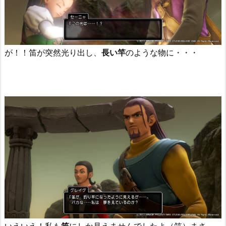
が！！笛が突然光り出し、
長い竿
のような物に・・・
いえいえ！私も
竿
にしか見えませんでしたよ（笑）まさ