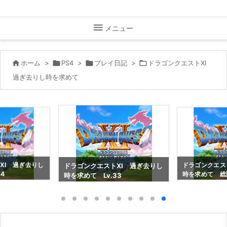

メニュー

ホーム
>

PS4
>

プレイ日記
>

ドラゴンクエストXI
過ぎ去りし時を求めて
XI 過ぎ去りし
ドラゴンクエス
ドラゴンクエストXI 過ぎ去りし
4
時を求めて 総
時を求めて Lv.33