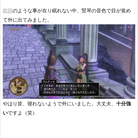
前回
のような事が在り眠れない中、竪琴の音色で目が覚め
て外に出てみました。
やはり皆、寝れないようで外にいました。大丈夫、
十分強
い
ですよ（笑）