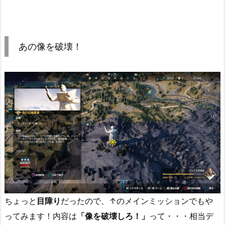
あの像を破壊！
ちょっと
目障り
だったので、↑のメインミッションでもや
ってみます！内容は
「像を破壊しろ！」
って・・・相当デ