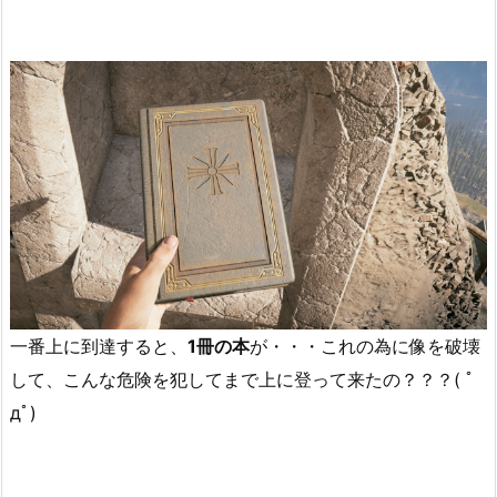
一番上に到達すると、
1冊の本
が・・・これの為に像を破壊
して、こんな危険を犯してまで上に登って来たの？？？( ﾟ
дﾟ)