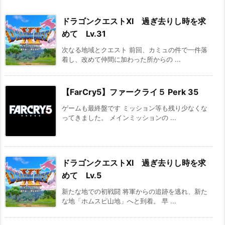
ドラゴンクエストXI 過ぎ去りし時を求
めて Lv.31
次なる地域とクエスト 前回、カミュの件で一件落
着し、改めて仲間に加わった所からの ...
【FarCry5】ファークライ５ Perk 35
ゲームも最終盤です ミッション等も残り少なくな
ってきました。 メインミッションの ...
ドラゴンクエストXI 過ぎ去りし時を求
めて Lv.5
新たな地での初戦闘 将軍からの追跡を逃れ、新た
な地「ホムスピ山地」へと到着。 早 ...