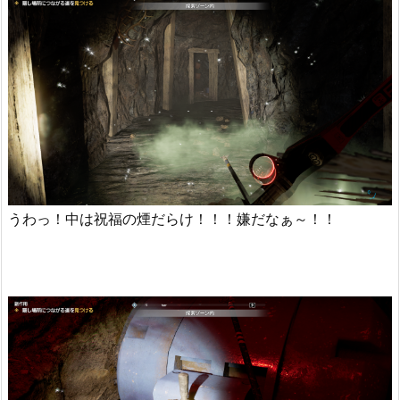
うわっ！中は祝福の煙だらけ！！！嫌だなぁ～！！