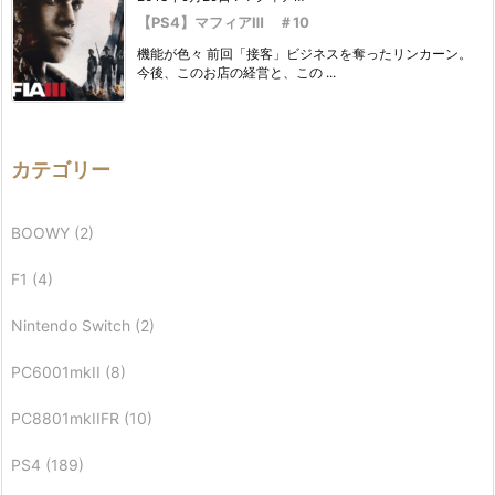
【PS4】マフィアⅢ ＃10
機能が色々 前回「接客」ビジネスを奪ったリンカーン。
今後、このお店の経営と、この ...
カテゴリー
BOOWY
(2)
F1
(4)
Nintendo Switch
(2)
PC6001mkII
(8)
PC8801mkIIFR
(10)
PS4
(189)