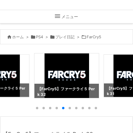

メニュー

ホーム
>

PS4
>

プレイ日記
>

FarCry5
ァークライ５ Per
【FarCry5】
【FarCry5】ファークライ５ Per
k 31
k 32