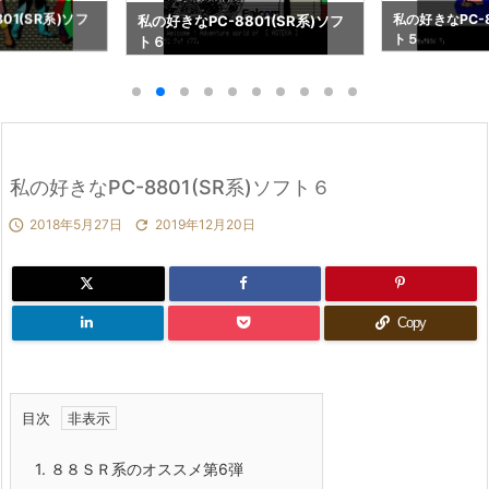
01(SR系)ソフ
私の好きなPC-8
私の好きなPC-8801(SR系)ソフ
ト５
ト６
私の好きなPC-8801(SR系)ソフト６

2018年5月27日

2019年12月20日
Copy
目次
1.
８８ＳＲ系のオススメ第6弾