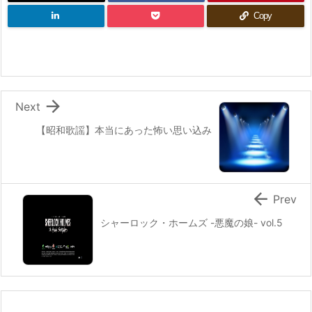
Copy

Next
【昭和歌謡】本当にあった怖い思い込み

Prev
シャーロック・ホームズ -悪魔の娘- vol.5