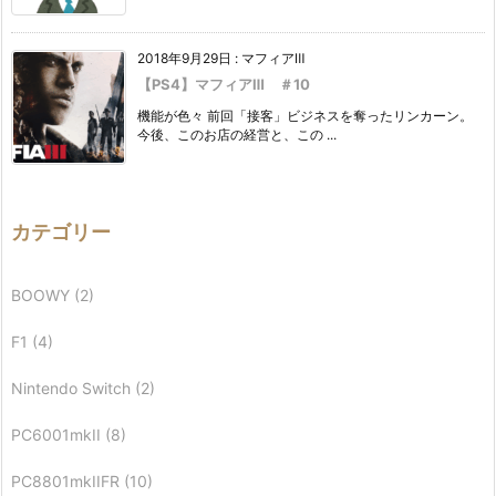
2018年9月29日
:
マフィアⅢ
【PS4】マフィアⅢ ＃10
機能が色々 前回「接客」ビジネスを奪ったリンカーン。
今後、このお店の経営と、この ...
カテゴリー
BOOWY
(2)
F1
(4)
Nintendo Switch
(2)
PC6001mkII
(8)
PC8801mkIIFR
(10)