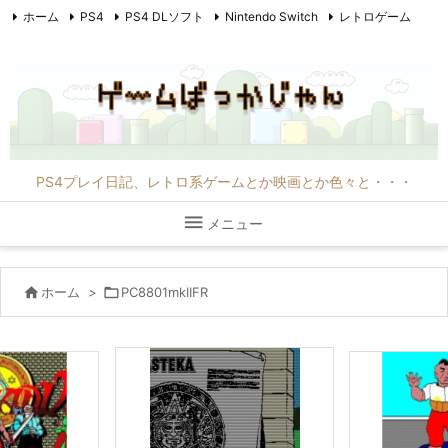
ホーム
PS4
PS4 DLソフト
Nintendo Switch
レトロゲーム
PC6001mkII
PC8801mkIIFR
映画
F1
その他
PS4プレイ日記、レトロ系ゲームとか映画とか色々と・・・

メニュー

ホーム
>

PC8801mkIIFR