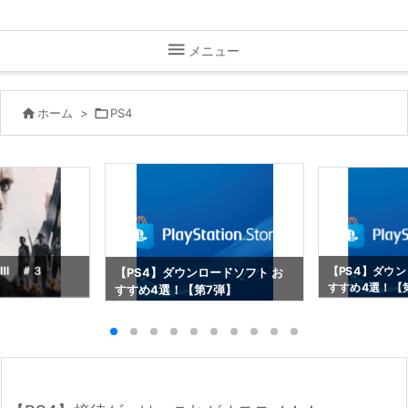

メニュー

ホーム
>

PS4
アⅢ ＃３
【PS4】ダウン
【PS4】ダウンロードソフト お
すすめ4選！【
すすめ4選！【第7弾】