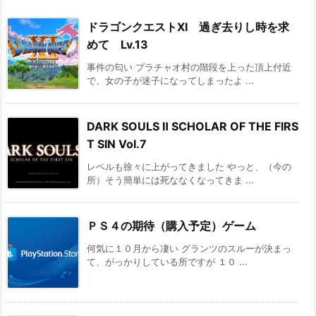
ドラゴンクエストXI 過ぎ去りし時を求
めて Lv.13
事件の匂い プラチャオ村の階段を上った頂上付近
で、女の子が迷子になってしまったよ ...
DARK SOULS Ⅱ SCHOLAR OF THE FIRS
T SIN Vol.7
レベルも徐々に上がってきました やっと、（今の
所）そう簡単には死ななくなってきま ...
ＰＳ４の期待（購入予定）ゲーム
何気に１０月から凄い グランツのスルーが決まっ
て、がっかりしている所ですが １０ ...