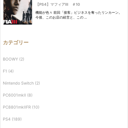
【PS4】マフィアⅢ ＃10
機能が色々 前回「接客」ビジネスを奪ったリンカーン。
今後、このお店の経営と、この ...
カテゴリー
BOOWY
(2)
F1
(4)
Nintendo Switch
(2)
PC6001mkII
(8)
PC8801mkIIFR
(10)
PS4
(189)