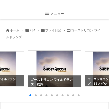

メニュー

ホーム
>

PS4
>

プレイ日記
>

ゴーストリコン ワイ
ルドランズ
ワイルドラン
ゴーストリコン
ゴーストリコン ワイルドラン
ズ 33メダル
ズ 総評