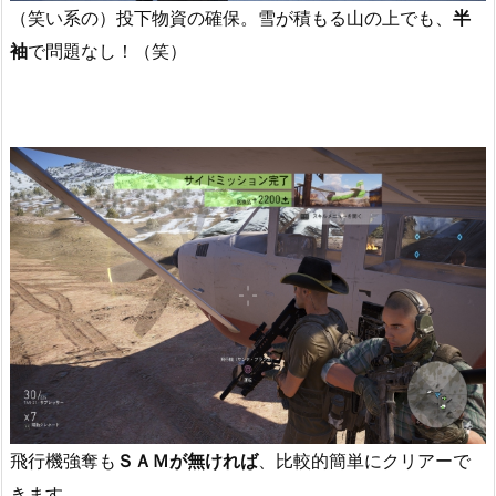
（笑い系の）投下物資の確保。雪が積もる山の上でも、
半
袖
で問題なし！（笑）
飛行機強奪も
ＳＡＭが無ければ
、比較的簡単にクリアーで
きます。