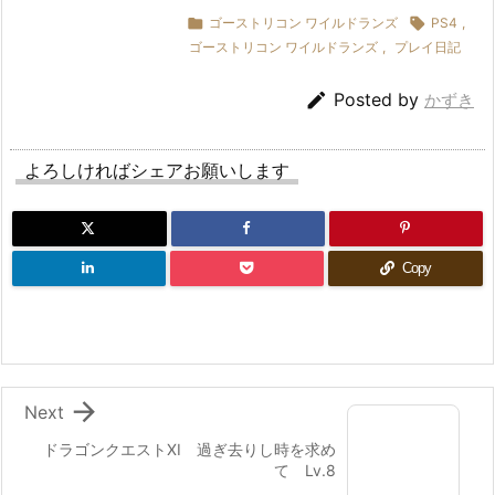

ゴーストリコン ワイルドランズ

PS4
,
ゴーストリコン ワイルドランズ
,
プレイ日記

Posted by
かずき
よろしければシェアお願いします
Copy

Next
ドラゴンクエストXI 過ぎ去りし時を求め
て Lv.8