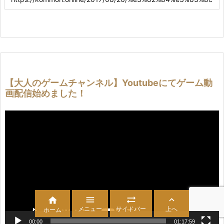
【大人のゲームチャンネル】Youtubeにてゲーム動
画配信始めました！
動
画
プ
レ
ー
ヤ
ー




メニュー
サイドバー
上へ
ホーム
00:00
01:17:59