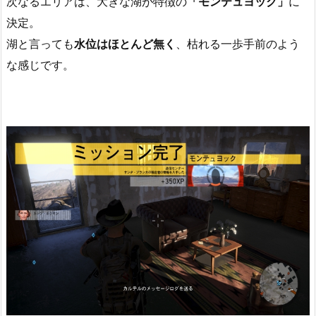
次なるエリアは、大きな湖が特徴の
「モンテュヨック」
に
決定。
湖と言っても
水位はほとんど無く
、枯れる一歩手前のよう
な感じです。