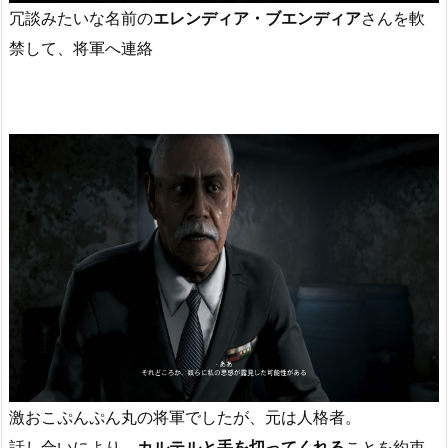
冗談みたいな名前の
エレンディア・ブエンディア
さんを軟
禁して、将軍へ連絡
激おこぷんぷん丸の将軍でしたが、元は人格者。
話し合いにより、
カルテルと手を切ってくれる
ことを約束