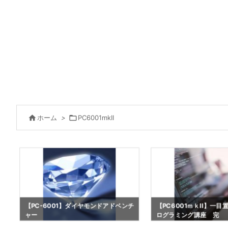

ホーム
>

PC6001mkII
【PC-6001】ダイヤモンドアドベンチ
【PC6001ｍｋII】一
ャー
ログラミング講座 完