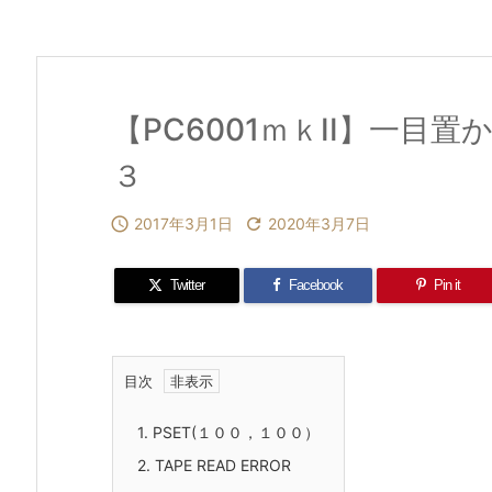
【PC6001ｍｋII】一目
３

2017年3月1日

2020年3月7日
Twitter
Facebook
Pin it
目次
1.
PSET(１００，１００）
2.
TAPE READ ERROR