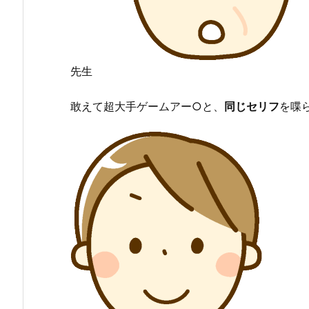
先生
敢えて超大手ゲームアー○と、
同じセリフ
を喋