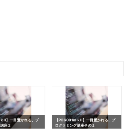
ｍｋII】一目置かれる、プ
【PC6001ｍｋII】一目置かれる、プ
グ講座２
ログラミング講座その１