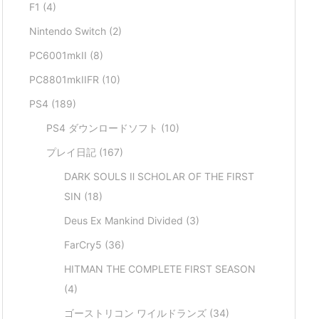
F1
(4)
Nintendo Switch
(2)
PC6001mkII
(8)
PC8801mkIIFR
(10)
PS4
(189)
PS4 ダウンロードソフト
(10)
プレイ日記
(167)
DARK SOULS Ⅱ SCHOLAR OF THE FIRST
SIN
(18)
Deus Ex Mankind Divided
(3)
FarCry5
(36)
HITMAN THE COMPLETE FIRST SEASON
(4)
ゴーストリコン ワイルドランズ
(34)