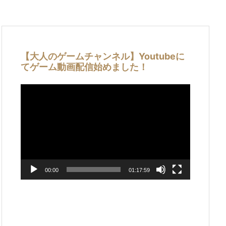
【大人のゲームチャンネル】Youtubeに
てゲーム動画配信始めました！
動
画
プ
レ
ー
ヤ
ー
00:00
01:17:59