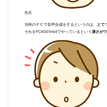
先生
当時のＰＣで音声合成をするというのは、
とて
それをPC6001mkIIでやっているという
凄さがウ