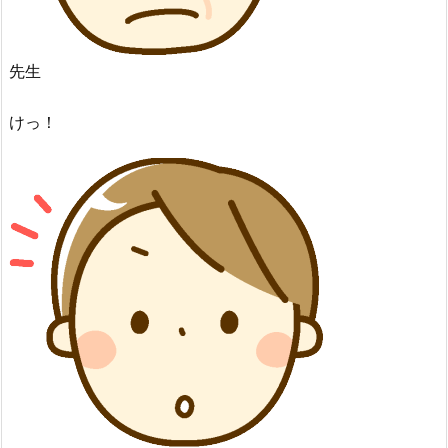
先生
けっ！