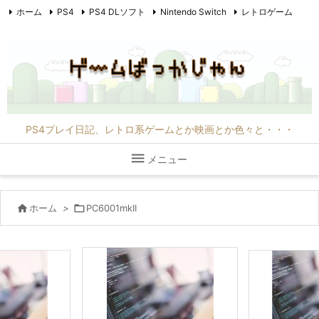
ホーム
PS4
PS4 DLソフト
Nintendo Switch
レトロゲーム
PC6001mkII
PC8801mkIIFR
映画
F1
その他
PS4プレイ日記、レトロ系ゲームとか映画とか色々と・・・

メニュー

ホーム
>

PC6001mkII