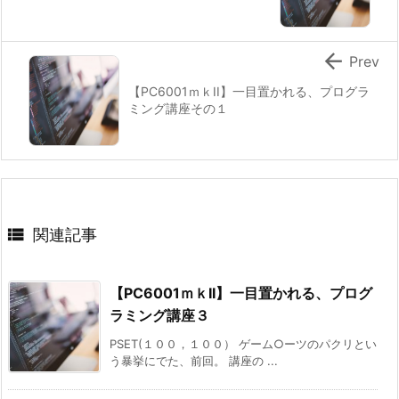

Prev
【PC6001ｍｋII】一目置かれる、プログラ
ミング講座その１

関連記事
【PC6001ｍｋII】一目置かれる、プログ
ラミング講座３
PSET(１００，１００） ゲーム○ーツのパクリとい
う暴挙にでた、前回。 講座の ...