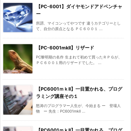
【PC-6001】ダイヤモンドアドベンチャ
ー
所謂、マイコンってやつです 違うカテゴリーとし
て、自分の原点となる ＰＣ６００１ ...
【PC-6001mkII】リザード
PC黎明期の名作 生まれて初めて買ったＲＰＧが、
ＰＣ６００１用のリザードでした。 ...
【PC6001ｍｋII】一目置かれる、プログ
ラミング講座その１
怒涛のプログラマー人生が、今始まる ー 登場人
物 ー 先生：PC6001mkII ...
【PC6001ｍｋII】一目置かれる、プログ