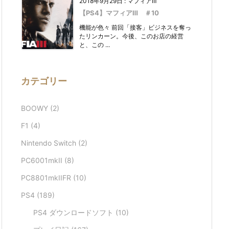
2018年9月29日
:
マフィアⅢ
【PS4】マフィアⅢ ＃10
機能が色々 前回「接客」ビジネスを奪っ
たリンカーン。今後、このお店の経営
と、この ...
カテゴリー
BOOWY
(2)
F1
(4)
Nintendo Switch
(2)
PC6001mkII
(8)
PC8801mkIIFR
(10)
PS4
(189)
PS4 ダウンロードソフト
(10)