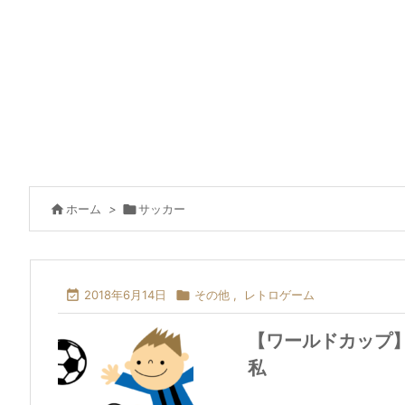

ホーム
>

サッカー

2018年6月14日

その他
,
レトロゲーム
【ワールドカップ
私