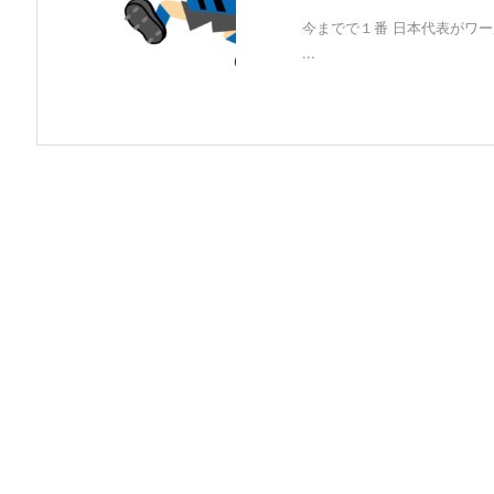
今までで１番 日本代表がワ
...