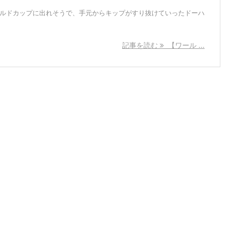
ールドカップに出れそうで、手元からキップがすり抜けていったドーハ
記事を読む
【ワール ...