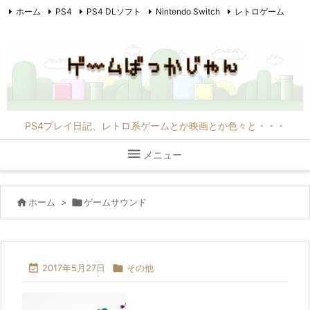
ホーム
PS4
PS4 DLソフト
Nintendo Switch
レトロゲーム
PC6001mkII
PC8801mkIIFR
映画
F1
その他
PS4プレイ日記、レトロ系ゲームとか映画とか色々と・・・

メニュー

ホーム
>

ゲームサウンド

2017年5月27日

その他